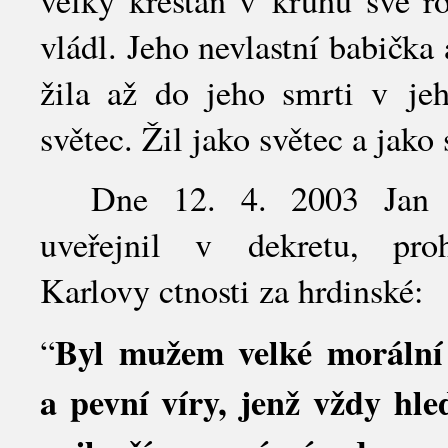
vládl. Jeho nevlastní babička
žila až do jeho smrti v jeho
světec. Žil jako světec a jako
Dne 12. 4. 2003 Jan P
uveřejnil v dekretu, proh
Karlovy ctnosti za hrdinské:
Byl mužem velké morální 
“
a pevní víry, jenž vždy hle