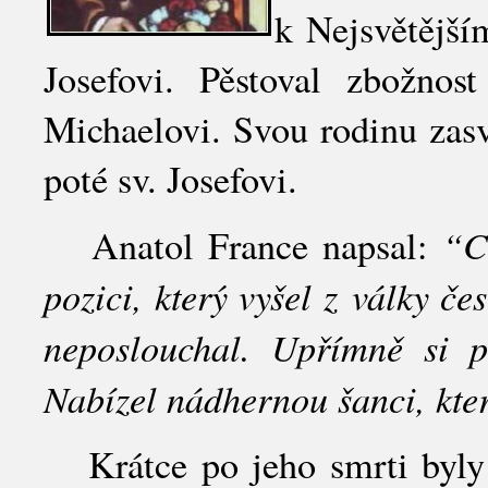
k Nejsvětější
Josefovi. Pěstoval zbožnos
Michaelovi. Svou rodinu zasv
poté sv. Josefovi.
“C
Anatol France napsal:
pozici, který vyšel z války č
neposlouchal. Upřímně si p
Nabízel nádhernou šanci, kt
Krátce po jeho smrti byly 