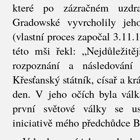
které po zázračném uzdra
Gradowské vyvrcholily je
(vlastní proces započal 3.11
této mši řekl: „Nejdůležit
rozpoznání a následování
Křesťanský státník, císař a kr
den. V jeho očích byla vál
první světové války se u
iniciativě mého předchůdce 