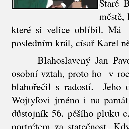
Staré 
městě, 
které si velice oblíbil. M
posledním král, císař Karel 
Blahoslavený Jan Pavel 
osobní vztah, proto ho v roc
blahořečil s radostí. Jeho 
Wojtyľovi jméno i na památ
důstojník 56. pěšího pluku c
portrétem za statečnost. K