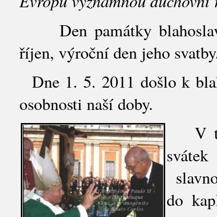
Evropu významnou duchovní r
Den památky blahoslaven
říjen, výroční den jeho svatby
Dne 1. 5. 2011 došlo k blah
osobnosti naší doby.
V ten
sváte
slavno
do kap