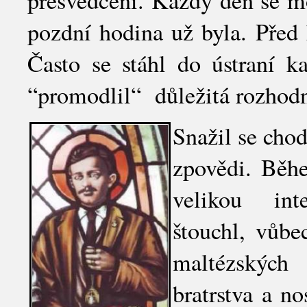
pozdní hodina už byla. Před
Často se stáhl do ústraní ka
“promodlil“ důležitá rozhodn
Snažil se chod
zpovědi. Běh
velikou int
štouchl, vůb
maltézskýc
bratrstva a no