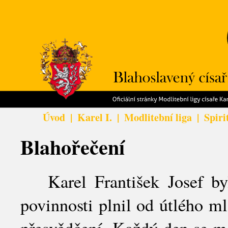
Úvod
|
Karel I.
|
Modlitební liga
|
Spiri
Blahořečení
Karel František Josef byl
povinnosti plnil od útlého m
přesvědčení. Každý den se mo