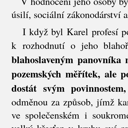
V hodnocení jeho osoby byly
úsilí, sociální zákonodárství 
I když byl Karel profesí poli
k rozhodnutí o jeho blahoř
blahoslaveným panovníka
pozemských měřítek, ale p
dostát svým povinnostem,
odměnou za způsob, jímž kand
ve společenském i soukrom
velký křesťan v kruhu své ro