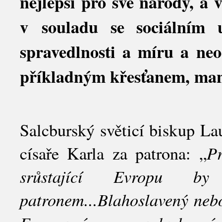
nejlepší pro své národy, a 
v souladu se sociálním u
spravedlnosti a míru a neo
příkladným křesťanem, ma
Salcburský světicí biskup La
Pr
císaře Karla za patrona: „
srůstající Evropu 
patronem...Blahoslavený nebo