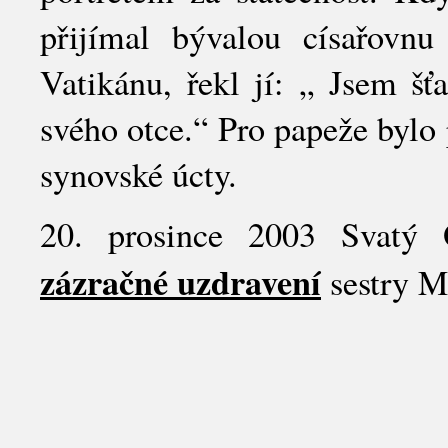
přijímal bývalou císařovnu
Vatikánu, řekl jí: „ Jsem šť
svého otce.“ Pro papeže bylo 
synovské úcty.
20. prosince 2003 Svatý O
zázračné uzdravení
sestry M