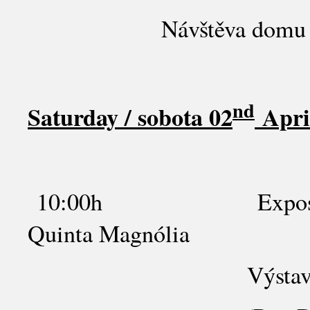
Návštěva domu a zahr
nd
Saturday / sobota
02
Apri
10:00h Exposition ab
Quinta Magnólia
Výstava o bl. Císa