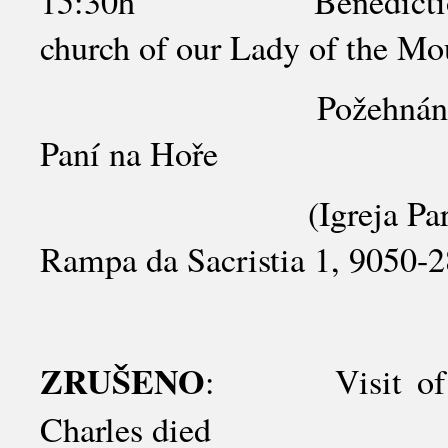
15:30h Benediction of 
church of our Lady of the Mo
Požehnání Nejsvětějš
Paní na Hoře
(Igreja Paroquial d
Rampa da Sacristia 1, 9050-2
ZRUŠENO
: Visit of th
Charles died