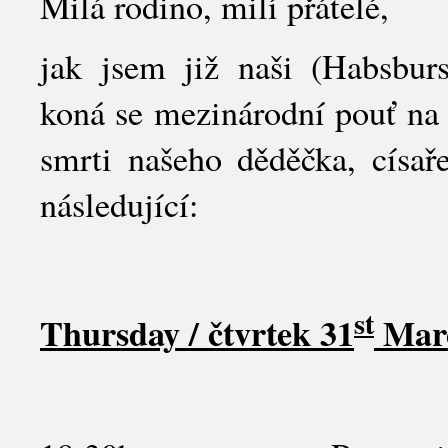
Milá rodino, milí přátelé,
jak jsem již naši (Habsburs
koná se mezinárodní pouť na M
smrti našeho děděčka, císa
následující:
st
Thursday / čtvrtek 31
Marc