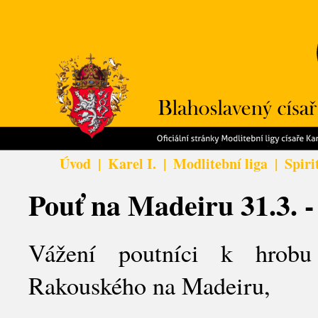
Úvod
|
Karel I.
|
Modlitební liga
|
Spiri
Pouť na Madeiru 31.3. -
Vážení poutníci k hrobu 
Rakouského na Madeiru,