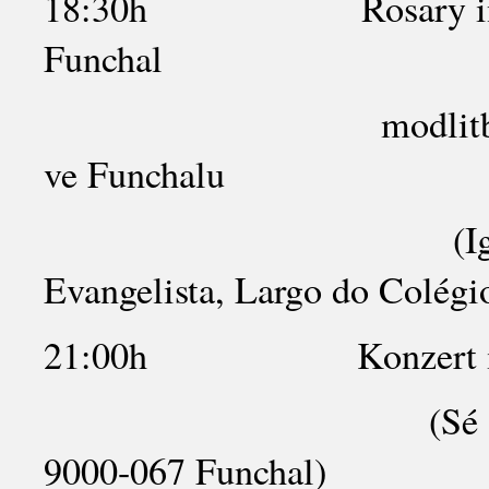
18:30h Rosary in the ch
Funchal
modlitba růžence v 
ve Funchalu
(Igreja do Colég
Evangelista, Largo do Colégi
21:00h Konzert in K
(Sé Catedral do F
9000-067 Funchal)