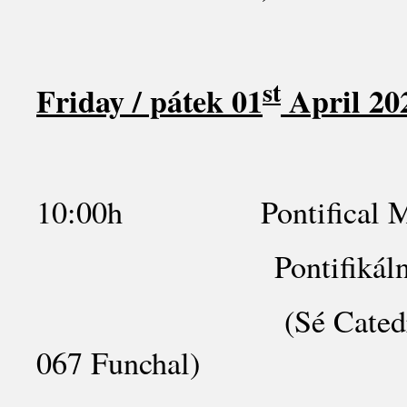
st
Friday / pátek 01
April 20
10:00h Pontifical Mass a
Pontifikální mše sv.
(Sé Catedral do Fun
067 Funchal)